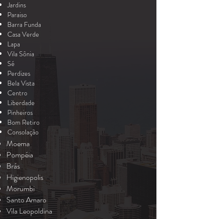
Jardins
Paraiso
Barra Funda
Casa Verde
Lapa
Vila Sônia
Sé
Perdizes
Bela Vista
Centro
Liberdade
Pinheiros
Bom Retiro
Consolação
Moema
Pompéia
Brás
Higienopolis
Morumbi
Santo Amaro
Vila Leopoldina