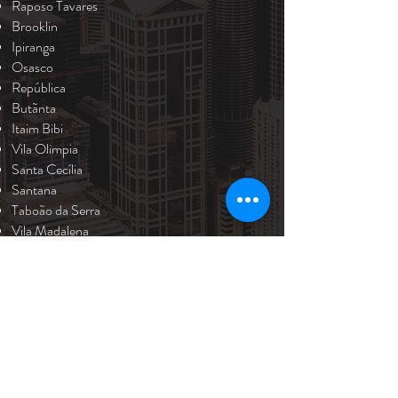
Raposo Tavares
Brooklin
Ipiranga
Osasco
República
Butãnta
Itaim Bibi
Vila Olimpia
Santa Cecília
Santana
Taboão da Serra
Vila Madalena
Vila Mariana
CLIENTES SATISFEITOS